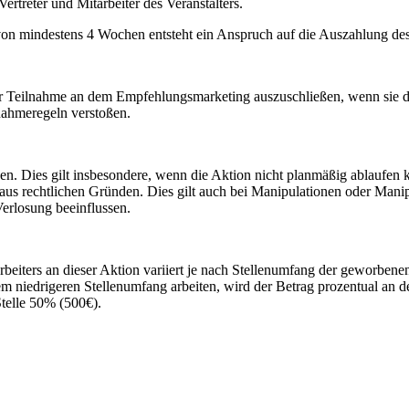
ertreter und Mitarbeiter des Veranstalters.
 von mindestens 4 Wochen entsteht ein Anspruch auf die Auszahlung de
der Teilnahme an dem Empfehlungsmarketing auszuschließen, wenn sie
nahmeregeln verstoßen.
hen. Dies gilt insbesondere, wenn die Aktion nicht planmäßig ablaufen
us rechtlichen Gründen. Dies gilt auch bei Manipulationen oder Manipu
erlosung beeinflussen.
eiters an dieser Aktion variiert je nach Stellenumfang der geworbenen 
m niedrigeren Stellenumfang arbeiten, wird der Betrag prozentual an d
Stelle 50% (500€).