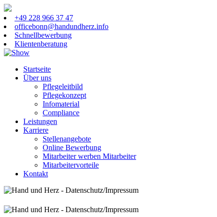
+49 228 966 37 47
officebonn@handundherz.info
Schnellbewerbung
Klientenberatung
Startseite
Über uns
Pflegeleitbild
Pflegekonzept
Infomaterial
Compliance
Leistungen
Karriere
Stellenangebote
Online Bewerbung
Mitarbeiter werben Mitarbeiter
Mitarbeitervorteile
Kontakt